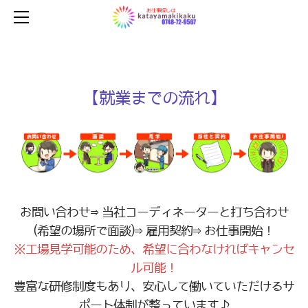
【HOME】
【求人情報】
【会社概要】
【ご応募・お問い合わせ】
【就業までの流れ】
【K-OFFICE代行】
お問い合わせ⇒当社コーディネーターと打ち合わせ
(希望の場所で面談)⇒雇用契約⇒お仕事開始！
※工場見学可能のため、希望に合わなければキャンセ
ル可能！
豊富な研修制度もあり、安心して働いていただけるサ
ポート体制が整っています♪